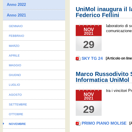
Anno 2022
UniMol inaugura il l
Federico Fellini
Anno 2021
laboratorio di 
GENNAIO
NOV
comunicazione
2021
FEBBRAIO
29
MARZO
APRILE
SKY TG 24
[Articolo on line
MAGGIO
Marco Russodivito 
GIUGNO
Informatica UniMol
LUGLIO
tra i vincitori
NOV
AGOSTO
2021
SETTEMBRE
29
OTTOBRE
PRIMO PIANO MOLISE
[
NOVEMBRE