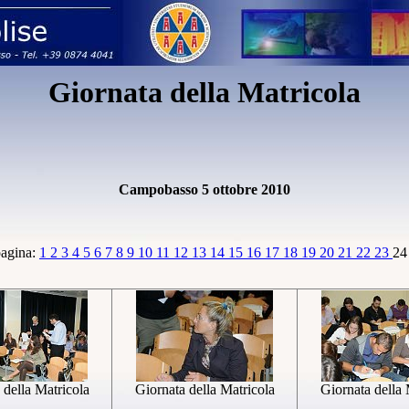
Giornata della Matricola
Campobasso 5 ottobre 2010
pagina:
1
2
3
4
5
6
7
8
9
10
11
12
13
14
15
16
17
18
19
20
21
22
23
2
 della Matricola
Giornata della Matricola
Giornata della 