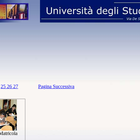
4
25
26
27
Pagina Successiva
Matricola