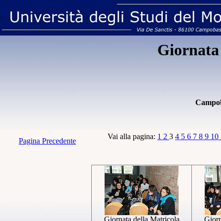
Giornata 
Campob
Vai alla pagina:
1
2
3
4
5
6
7
8
9
10
Pagina Precedente
Giornata della Matricola
Giorn